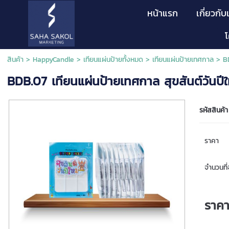
หน้าแรก
เกี่ยวกับ
สินค้า
>
HappyCandle
>
เทียนแผ่นป้ายทั้งหมด
>
เทียนแผ่นป้ายเทศกาล
> BD
BDB.07 เทียนแผ่นป้ายเทศกาล สุขสันต์วันปีใ
รหัสสินค้า
ราคา
จำนวนที่จ
ราค