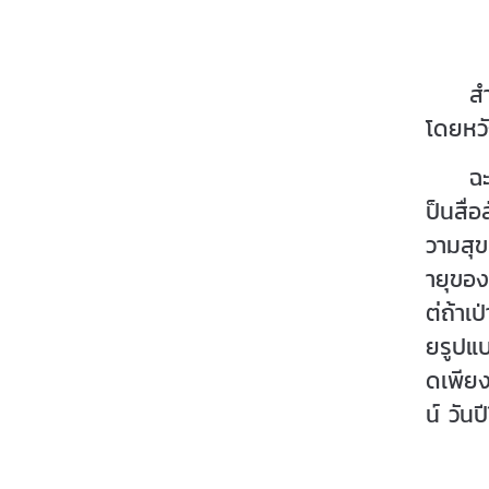
สำหรั
โดยหวั
ฉะนั้น
ป็นสื่
วามสุข
ายุของ
ต่ถ้าเ
ยรูปแบ
ดเพียง
น์ วันป