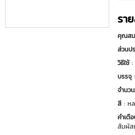
ราย
คุณสมบ
ส่วนป
วิธีใช้
: 
บรรจุ
:
จำนวน
สี
: หล
คำเตือ
สัมผัส