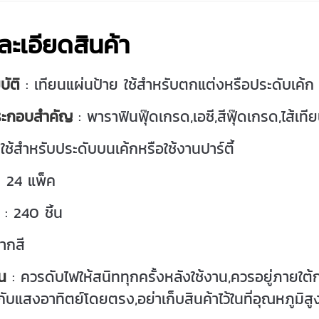
ละเอียดสินค้า
ัติ
: เทียนแผ่นป้าย ใช้สำหรับตกแต่งหรือประดับเค้ก 
ระกอบสำคัญ
: พาราฟินฟุ๊ดเกรด,เอซี,สีฟุ๊ดเกรด,ไส้เทียน
ใช้สำหรับประดับบนเค้กหรือใช้งานปาร์ตี้
 24 แพ็ค
: 240 ชิ้น
ากสี
น
: ควรดับไฟให้สนิททุกครั้งหลังใช้งาน,ควรอยู่ภายใต้
กับแสงอาทิตย์โดยตรง,อย่าเก็บสินค้าไว้ในที่อุณหภูมิ