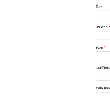
ชื่อ
*
นามสกุล
อีเมล
*
เบอร์ติดต
รายละเอียด